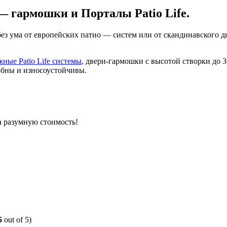
 гармошки и Порталы Patio Life.
 без ума от европейских патио — систем или от скандинавского 
жные Patio Life системы
, двери-гармошки с высотой створки до
обны и износоустойчивы.
а разумную стоимость!
5
out of 5)