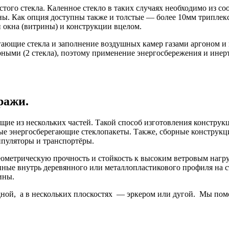
стого стекла. Каленное стекло в таких случаях необходимо из 
ны. Как опция доступны также и толстые — более 10мм триплек
и окна (витрины) и конструкции вцелом.
гающие стекла и заполнение воздушных камер газами аргоном и
рными (2 стекла), поэтому применение энергосбережения и инер
ражи.
ие из нескольких частей. Такой способ изготовления конструкц
ые энергосберегающие стеклопакеты. Также, сборные конструкц
ипуляторы и транспортёры.
еометрическую прочность и стойкость к высоким ветровым наг
нные внутрь деревянного или металлопластикового профиля на с
ины.
одной, а в нескольких плоскостях — эркером или дугой. Мы по