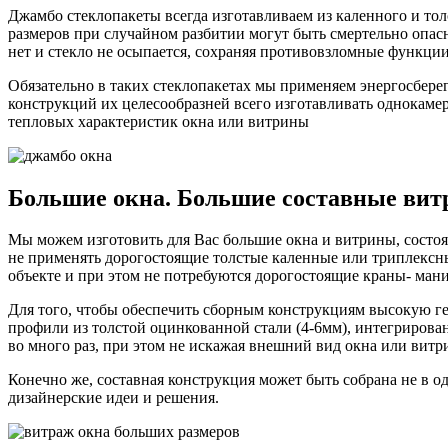
Джамбо стеклопакеты всегда изготавливаем из каленного и тол
размеров при случайном разбитии могут быть смертельно опас
нет и стекло не осыпается, сохраняя противовзломные функци
Обязательно в таких стеклопакетах мы применяем энергосбере
конструкций их целесообразней всего изготавливать однокаме
тепловых характеристик окна или витрины
Большие окна. Большие составные вит
Мы можем изготовить для Вас большие окна и витрины, состоящ
не применять дорогостоящие толстые каленные или триплексн
объекте и при этом не потребуются дорогостоящие краны- ман
Для того, чтобы обеспечить сборным конструкциям высокую г
профили из толстой оцинкованной стали (4-6мм), интегрирова
во много раз, при этом не искажая внешний вид окна или витр
Конечно же, составная конструкция может быть собрана не в 
дизайнерские идеи и решения.