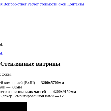
ея
Вопрос-ответ
Расчет стоимости окон
Контакты
Ы.
Ы.
. Стеклянные витрины
х форм.
шей компанией (ВхШ) —
3200х5700
мм
 нами —
60мм
щего из
нескольких частей — 4200х9150мм
 (эркер), смонтированной нами —
12