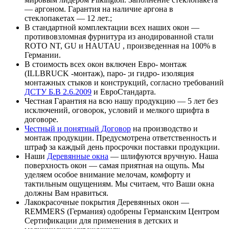
— аргоном. Гарантия на наличие аргона в
стеклопакетах — 12 лет.;
В стандартной комплектации всех наших окон —
противовзломная фурнитура из анодированной стали
ROTO NT, GU и HAUTAU
, произведенная на 100% в
Германии.
В стоимость всех окон включен Евро- монтаж
(
ILLBRUCK -монтаж
), паро- ;и гидро- изоляция
монтажных стыков и конструкций, согласно требований
ДСТУ Б.В 2.6.2009
и ЕвроСтандарта.
Честная Гарантия
на всю нашу продукцию — 5 лет без
исключений, оговорок, условий и мелкого шрифта в
договоре.
Честный и
понятный Договор
на производство и
монтаж продукции. Предусмотрена ответственность и
штраф за каждый день просрочки поставки продукции.
Наши
Деревянные окна
—
шлифуются вручную
. Наша
поверхность окон — самая приятная на ощупь. Мы
уделяем особое внимание мелочам, комфорту и
тактильным ощущениям. Мы считаем, что Ваши окна
должны Вам нравиться.
Лакокрасочные покрытия Деревянных окон —
REMMERS (Германия) одобрены Германским Центром
Сертификации для применения в детских и