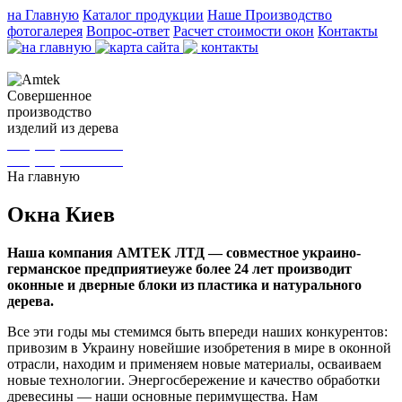
на Главную
Каталог продукции
Наше Производство
фотогалерея
Вопрос-ответ
Расчет стоимости окон
Контакты
Cовершенное
производство
изделий из дерева
+38(067) 154-25-95
+38(044) 232-44-96
На главную
Окна Киев
Наша компания АМТЕК ЛТД — совместное украино-
германское предприятиеуже более 24 лет производит
оконные и дверные блоки из пластика и натурального
дерева.
Все эти годы мы стемимся быть впереди наших конкурентов:
привозим в Украину новейшие изобретения в мире в оконной
отрасли, находим и применяем новые материалы, осваиваем
новые технологии. Энергосбережение и качество обработки
древесины — наши основные перимущества. Нам