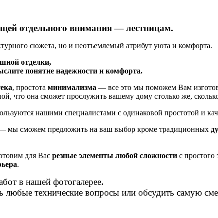
щей отдельного внимания — лестницам.
ектурного сюжета, но и неотъемлемый атрибут уюта и комфорта.
ишной отделки,
слите понятие надежности и комфорта.
тека
, простота
минимализма
— все это мы поможем Вам изготов
ой, что она сможет прослужить вашему дому столько же, скольк
ользуются нашими специалистами с одинаковой простотой и кач
 — мы сможем предложить на ваш выбор кроме традиционных
д
отовим для Вас
резные элементы любой сложности
с простого 
рьера
.
абот в нашей фотогалерее
.
ть любые технические вопросы или обсудить самую см