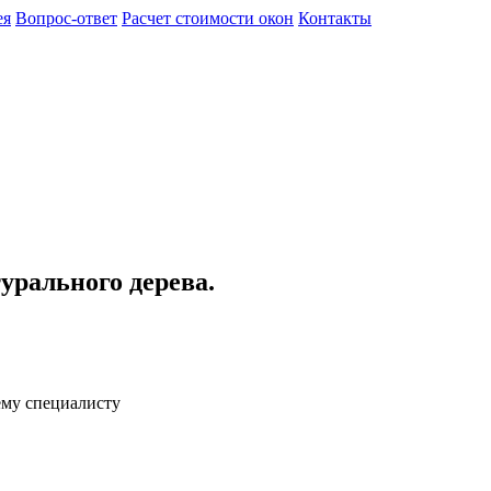
ея
Вопрос-ответ
Расчет стоимости окон
Контакты
урального дерева.
ему специалисту