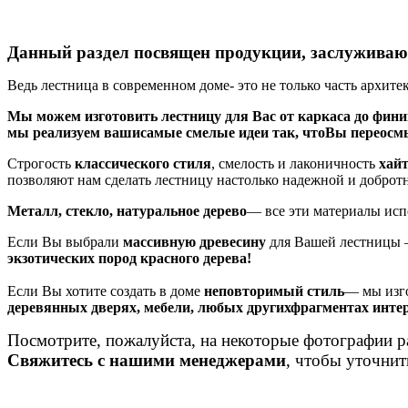
Данный раздел посвящен продукции, заслуживаю
Ведь лестница в современном доме- это не только часть архит
Мы можем изготовить лестницу для Вас от каркаса до фин
мы реализуем вашисамые смелые идеи так, чтоВы переосмы
Строгость
классического стиля
, смелость и лаконичность
хай
позволяют нам сделать лестницу настолько надежной и добротн
Металл, стекло, натуральное дерево
— все эти материалы исп
Если Вы выбрали
массивную древесину
для Вашей лестницы
экзотических пород красного дерева!
Если Вы хотите создать в доме
неповторимый стиль
— мы изг
деревянных дверях, мебели, любых другихфрагментах инте
Посмотрите, пожалуйста, на некоторые
фотографии р
Свяжитесь с нашими менеджерами
, чтобы уточни